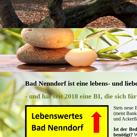
Bad Nenndorf ist eine lebens- und li
- und hat seit 2018 eine BI, die sich f
Stets neue 
(meist Bank
und Ackerfl
Ist der Be
benötigt?
Wi