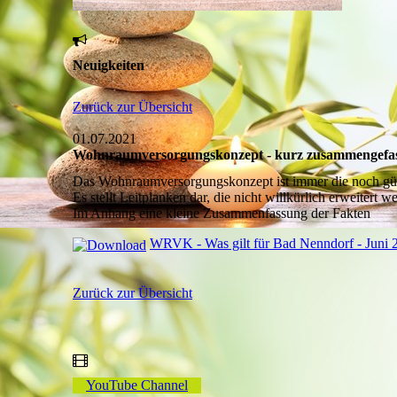
Neuigkeiten
Zurück zur Übersicht
01.07.2021
Wohnraumversorgungskonzept - kurz zusammengefas
Das Wohnraumversorgungskonzept ist immer die noch gül
Es stellt Leitplanken dar, die nicht willkürlich erweitert 
Im Anhang eine kleine Zusammenfassung der Fakten
WRVK - Was gilt für Bad Nenndorf - Juni 
Zurück zur Übersicht
YouTube Channel