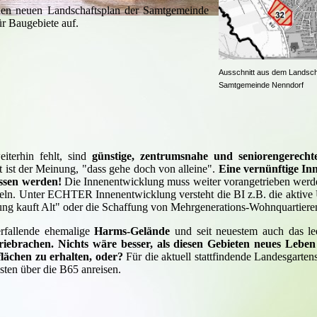
nen neuen Landschaftsplan der Samtgemeinde
ür Baugebiete auf.
Ausschnitt aus dem Landsch
Samtgemeinde Nenndorf
iterhin fehlt, sind
günstige, zentrumsnahe und seniorengerec
 ist der Meinung, "dass gehe doch von alleine".
Eine vernünftige Inn
ssen werden!
Die Innenentwicklung muss weiter vorangetrieben werd
geln. Unter ECHTER Innenentwicklung versteht die BI z.B. die aktiv
ung kauft Alt" oder die Schaffung von Mehrgenerations-Wohnquartiere
rfallende ehemalige
Harms-Gelände
und seit neuestem auch das le
riebrachen.
Nichts wäre besser, als diesen Gebieten neues Lebe
lächen zu erhalten, oder?
Für die aktuell stattfindende Landesgarten
sten über die B65 anreisen.