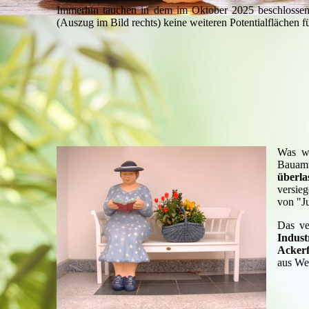
Immerhin tauchen in dem im Oktober 2025 beschlosse
(Auszug im Bild rechts) keine weiteren Potentialflächen f
Was we
Bauamt
überla
versie
von "J
Das ve
Indust
Ackerf
aus We