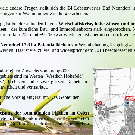
iele andere Fragen stellt sich die BI Lebenswertes Bad Nenndorf
ösungen zur Wohnraumentwicklung erarbeiten.
gt, ist bei der aktuellen Lage -
Wirtschaftskrise
, hohe Zinsen und i
ost
- der künstliche Bau- und Immobilienboom stark eingebrochen. N
u im Jahr 2025 mit +9,1% zwar wieder zu, ist aber immer noch weit 
Nenndorf 17,8 ha Potentialflächen
zur Wohnbebauung festgelegt - In
 werden.
Das ist viel zu viel und widerspricht dem 2018 beschlossen
enndorf einen Zuwachs von knapp 800
ebiete sind im Westen "Westlich Hohefeld"
32). Im Osten sind es zwei größere Gebiete am
ntwickelt und vermarktet.
tliche Vorzug eingeräumt. Das Gebiet der
ng.
hließung der kommunalen Flächen im Osten
ete nicht in Konkurrenz mit den Banken treten
her Geld in die nach der Landesgartenschau