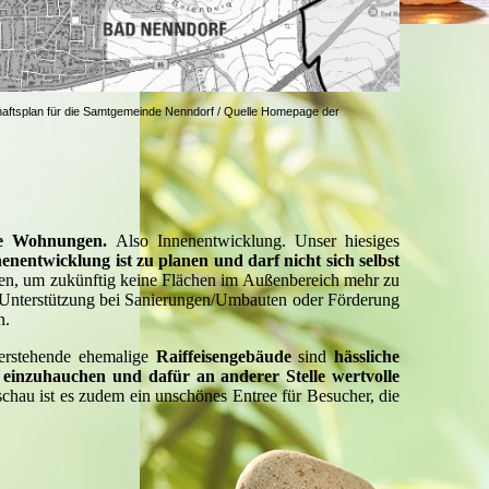
aftsplan für die Samtgemeinde Nenndorf / Quelle Homepage der
hte Wohnungen.
Also Innenentwicklung. Unser hiesiges
enentwicklung ist zu planen und darf nicht sich selbst
en, um zukünftig keine Flächen im Außenbereich mehr zu
e Unterstützung bei Sanierungen/Umbauten oder Förderung
n.
erstehende ehemalige
Raiffeisengebäude
sind
hässliche
n einzuhauchen und dafür an anderer Stelle wertvolle
schau ist es zudem ein unschönes Entree für Besucher, die