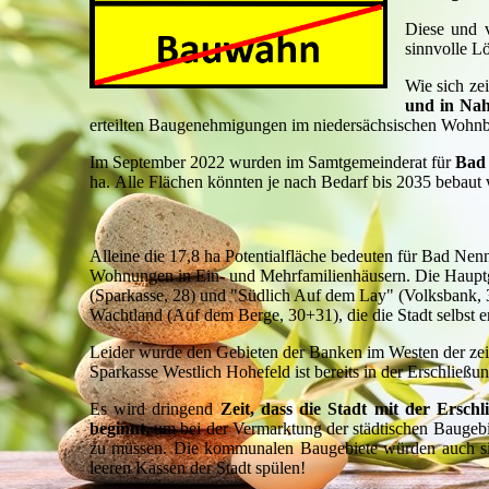
Diese und v
sinnvolle L
Wie sich zei
und in Nah
erteilten Baugenehmigungen im niedersächsischen Wohnba
Im September 2022 wurden im Samtgemeinderat für
Bad 
ha.
Alle Flächen könnten je nach Bedarf bis 2035 bebaut
Alleine die 17,8 ha Potentialfläche bedeuten für Bad N
Wohnungen in Ein- und Mehrfamilienhäusern. Die Hauptg
(Sparkasse, 28) und "Südlich Auf dem Lay" (Volksbank, 
Wachtland (Auf dem Berge, 30+31), die die Stadt selbst e
Leider wurde den Gebieten der Banken im Westen der zei
Sparkasse Westlich Hohefeld ist bereits in der Erschließu
Es wird dringend
Zeit, dass die Stadt mit der Ersc
beginnt,
um bei der Vermarktung der städtischen Baugebi
zu müssen. Die kommunalen Baugebiete würden auch sic
leeren Kassen der Stadt spülen!