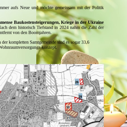
 immer aufs Neue und möchte gemeinsam mit der Politik
mmense Baukostensteigerungen, Kriege in der Ukraine
ach dem historisch Tiefstand in 2024 nahm die Zahl der
entfernt von den Boomjahren.
 der kompletten Samtgemeinde sind es sogar 33,6
en Wohnraumversorgungs-konzept.