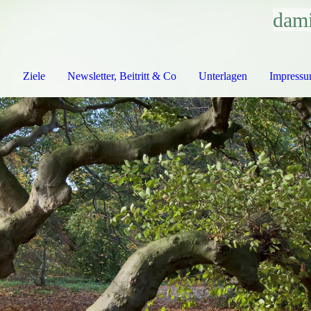
dami
⌂
Ziele
Newsletter, Beitritt & Co
Unterlagen
Impress