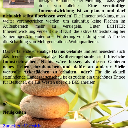
hiesiges Bauamt ist der Meinung, "dass gehe
doch von alleine".
Eine vernünftige
Innenentwicklung ist zu planen und darf
nicht sich selbst überlassen werden!
Die Innenentwicklung muss
weiter vorangetrieben werden, um zukünftig keine Flächen im
Außenbereich mehr zu versiegeln. Unter ECHTER
Innenentwicklung versteht die BI z.B. die aktive Unterstützung bei
Sanierungen/Umbauten oder Förderung von "Jung kauft Alt" oder
die Schaffung von Mehrgenerations-Wohnquartieren.
Das verfallende ehemalige
Harms-Gelände
und seit neuestem auch
das leerstehende ehemalige
Raiffeisengebäude
sind
hässliche
Industriebrachen.
Nichts wäre besser, als diesen Gebieten
neues Leben einzuhauchen und dafür an anderer Stelle
wertvolle Ackerflächen zu erhalten, oder?
Für die aktuell
stattfindende Landesgartenschau ist es zudem ein unschönes Entree
für Besucher, die aus Westen über die B65 anreisen.
Neuigkeiten
Zurück zur Übersicht