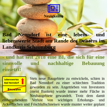
Neuigkeiten
Bad Nenndorf ist eine lebens- und
liebenswerte Stadt am Rande des Deisters im
Landkreis Schaumburg
- und hat seit 2018 eine BI, die sich für eine
sinnvolle und nachhaltige Bebauung
einsetzt!
Stets neue Baugebiete zu entwickeln, schien in
Bad Nenndorf zu einer schlechten Tradition
geworden zu sein. Angetrieben von Investoren
(meist Banken) wurde immer mehr Fläche in
Neubaugebiete gewandelt. Trotz dem damit
einhergehendem Verlust von wichtigen Erholungs- und
Ackerflächen und Frischluftschneisen wurde munter weiter geplant