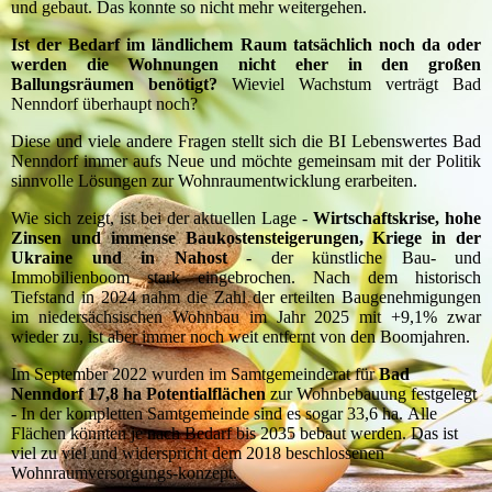
und gebaut. Das konnte so nicht mehr weitergehen.
Ist der Bedarf im ländlichem Raum tatsächlich noch da oder
werden die Wohnungen nicht eher in den großen
Ballungsräumen benötigt?
Wieviel Wachstum verträgt Bad
Nenndorf überhaupt noch?
Diese und viele andere Fragen stellt sich die BI Lebenswertes Bad
Nenndorf immer aufs Neue und möchte gemeinsam mit der Politik
sinnvolle Lösungen zur Wohnraumentwicklung erarbeiten.
Wie sich zeigt, ist bei der aktuellen Lage -
Wirtschaftskrise
, hohe
Zinsen und immense Baukostensteigerungen, Kriege in der
Ukraine und in Nahost
- der künstliche Bau- und
Immobilienboom stark eingebrochen. Nach dem historisch
Tiefstand in 2024 nahm die Zahl der erteilten Baugenehmigungen
im niedersächsischen Wohnbau im Jahr 2025 mit +9,1% zwar
wieder zu, ist aber immer noch weit entfernt von den Boomjahren.
Im September 2022 wurden im Samtgemeinderat für
Bad
Nenndorf 17,8 ha Potentialflächen
zur Wohnbebauung festgelegt
- In der kompletten Samtgemeinde sind es sogar 33,6 ha.
Alle
Flächen könnten je nach Bedarf bis 2035 bebaut werden.
Das ist
viel zu viel und widerspricht dem 2018 beschlossenen
Wohnraumversorgungs-konzept.