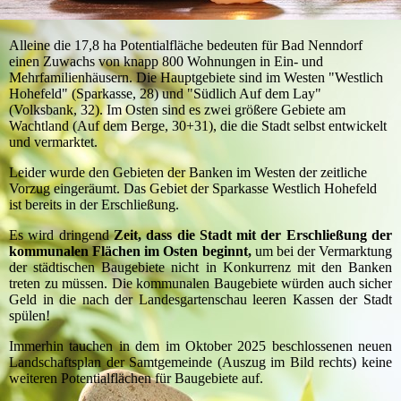
Alleine die 17,8 ha Potentialfläche bedeuten für Bad Nenndorf
einen Zuwachs von knapp 800 Wohnungen in Ein- und
Mehrfamilienhäusern. Die Hauptgebiete sind im Westen "Westlich
Hohefeld" (Sparkasse, 28) und "Südlich Auf dem Lay"
(Volksbank, 32). Im Osten sind es zwei größere Gebiete am
Wachtland (Auf dem Berge, 30+31), die die Stadt selbst entwickelt
und vermarktet.
Leider wurde den Gebieten der Banken im Westen der zeitliche
Vorzug eingeräumt. Das Gebiet der Sparkasse Westlich Hohefeld
ist bereits in der Erschließung.
Es wird dringend
Zeit, dass die Stadt mit der Erschließung der
kommunalen Flächen im Osten beginnt,
um bei der Vermarktung
der städtischen Baugebiete nicht in Konkurrenz mit den Banken
treten zu müssen. Die kommunalen Baugebiete würden auch sicher
Geld in die nach der Landesgartenschau leeren Kassen der Stadt
spülen!
Immerhin tauchen in dem im Oktober 2025 beschlossenen neuen
Landschaftsplan der Samtgemeinde (Auszug im Bild rechts) keine
weiteren Potentialflächen für Baugebiete auf.