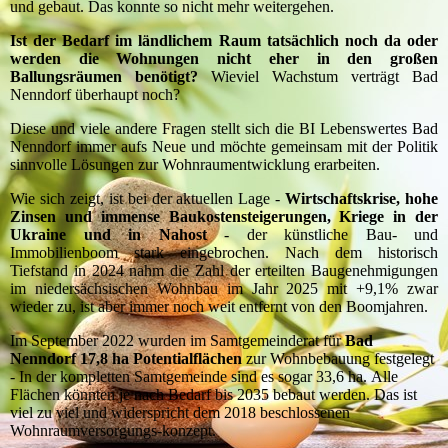
und gebaut. Das konnte so nicht mehr weitergehen.
Ist der Bedarf im ländlichem Raum tatsächlich noch da oder
werden die Wohnungen nicht eher in den großen
Ballungsräumen benötigt?
Wieviel Wachstum verträgt Bad
Nenndorf überhaupt noch?
Diese und viele andere Fragen stellt sich die BI Lebenswertes Bad
Nenndorf immer aufs Neue und möchte gemeinsam mit der Politik
sinnvolle Lösungen zur Wohnraumentwicklung erarbeiten.
Wie sich zeigt, ist bei der aktuellen Lage -
Wirtschaftskrise
, hohe
Zinsen und immense Baukostensteigerungen, Kriege in der
Ukraine und in Nahost
- der künstliche Bau- und
Immobilienboom stark eingebrochen. Nach dem historisch
Tiefstand in 2024 nahm die Zahl der erteilten Baugenehmigungen
im niedersächsischen Wohnbau im Jahr 2025 mit +9,1% zwar
wieder zu, ist aber immer noch weit entfernt von den Boomjahren.
Im September 2022 wurden im Samtgemeinderat für
Bad
Nenndorf 17,8 ha Potentialflächen
zur Wohnbebauung festgelegt
- In der kompletten Samtgemeinde sind es sogar 33,6 ha.
Alle
Flächen könnten je nach Bedarf bis 2035 bebaut werden.
Das ist
viel zu viel und widerspricht dem 2018 beschlossenen
Wohnraumversorgungs-konzept.