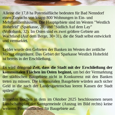
Alleine die 17,8 ha Potentialfläche bedeuten für Bad Nenndorf
einen Zuwachs von knapp 800 Wohnungen in Ein- und
Mehrfamilienhäusern. Die Hauptgebiete sind im Westen "Westlich
Hohefeld" (Sparkasse, 28) und "Südlich Auf dem Lay"
(Volksbank, 32). Im Osten sind es zwei größere Gebiete am
Wachtland (Auf dem Berge, 30+31), die die Stadt selbst entwickelt
und vermarktet.
Leider wurde den Gebieten der Banken im Westen der zeitliche
Vorzug eingeräumt. Das Gebiet der Sparkasse Westlich Hohefeld
ist bereits in der Erschließung.
Es wird dringend
Zeit, dass die Stadt mit der Erschließung der
kommunalen Flächen im Osten beginnt,
um bei der Vermarktung
der städtischen Baugebiete nicht in Konkurrenz mit den Banken
treten zu müssen. Die kommunalen Baugebiete würden auch sicher
Geld in die nach der Landesgartenschau leeren Kassen der Stadt
spülen!
Immerhin tauchen in dem im Oktober 2025 beschlossenen neuen
Landschaftsplan der Samtgemeinde (Auszug im Bild rechts) keine
weiteren Potentialflächen für Baugebiete auf.