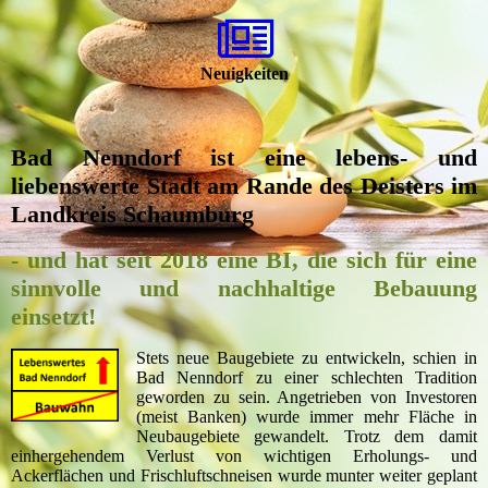
Neuigkeiten
Bad Nenndorf ist eine lebens- und
liebenswerte Stadt am Rande des Deisters im
Landkreis Schaumburg
- und hat seit 2018 eine BI, die sich für eine
sinnvolle und nachhaltige Bebauung
einsetzt!
Stets neue Baugebiete zu entwickeln, schien in
Bad Nenndorf zu einer schlechten Tradition
geworden zu sein. Angetrieben von Investoren
(meist Banken) wurde immer mehr Fläche in
Neubaugebiete gewandelt. Trotz dem damit
einhergehendem Verlust von wichtigen Erholungs- und
Ackerflächen und Frischluftschneisen wurde munter weiter geplant