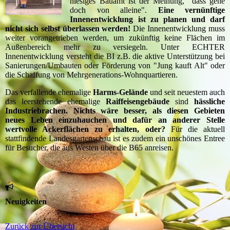
hiesiges Bauamt ist der Meinung, "dass gehe
doch von alleine".
Eine vernünftige
Innenentwicklung ist zu planen und darf
nicht sich selbst überlassen werden!
Die Innenentwicklung muss
weiter vorangetrieben werden, um zukünftig keine Flächen im
Außenbereich mehr zu versiegeln. Unter ECHTER
Innenentwicklung versteht die BI z.B. die aktive Unterstützung bei
Sanierungen/Umbauten oder Förderung von "Jung kauft Alt" oder
die Schaffung von Mehrgenerations-Wohnquartieren.
Das verfallende ehemalige
Harms-Gelände
und seit neuestem auch
das leerstehende ehemalige
Raiffeisengebäude
sind
hässliche
Industriebrachen.
Nichts wäre besser, als diesen Gebieten
neues Leben einzuhauchen und dafür an anderer Stelle
wertvolle Ackerflächen zu erhalten, oder?
Für die aktuell
stattfindende Landesgartenschau ist es zudem ein unschönes Entree
für Besucher, die aus Westen über die B65 anreisen.
Neuigkeiten
Zurück zur Übersicht